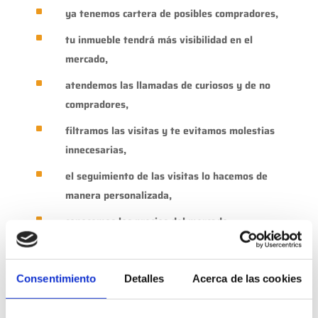
^
ya tenemos cartera de posibles compradores,
^
tu inmueble tendrá más visibilidad en el
mercado,
^
atendemos las llamadas de curiosos y de no
compradores,
^
filtramos las visitas y te evitamos molestias
innecesarias,
^
el seguimiento de las visitas lo hacemos de
manera personalizada,
^
conocemos los precios del mercado,
^
valoramos tu vivienda para venderla lo más
rápidamente posible,
Consentimiento
Detalles
Acerca de las cookies
^
te ayudamos con servicios adicionales
posterior a la venta como mudanzas,