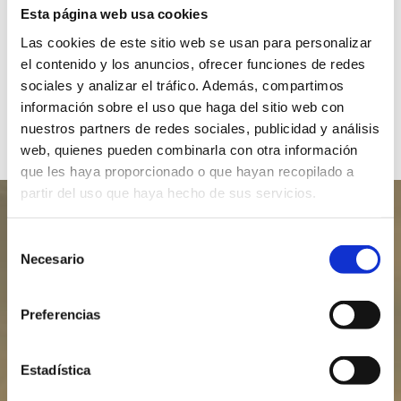
Esta página web usa cookies
reformas,
Las cookies de este sitio web se usan para personalizar
^
te asesoramos en todo el aspecto fiscal y
el contenido y los anuncios, ofrecer funciones de redes
jurídico.
sociales y analizar el tráfico. Además, compartimos
información sobre el uso que haga del sitio web con
CONSÚLTANOS
nuestros partners de redes sociales, publicidad y análisis
web, quienes pueden combinarla con otra información
que les haya proporcionado o que hayan recopilado a
partir del uso que haya hecho de sus servicios.
Selección
Nuestro Objetivo es realizar la venta en el
Necesario
de
MENOR tiempo
y en las
MEJORES condiciones
,
consentimiento
consiguiendo optimizar tu operación
Preferencias
PORQUE NOS ENTUSIASMA LO QUE
HACEMOS
Estadística