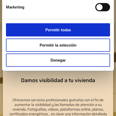
¿Cómo trabajamos?
Marketing
Fijamos el precio de la vivienda
Permitir todas
Permitir la selección
Gracias a operaciones de venta realizadas en el entorno, a un
estudio detallado de la competencia de tu vivienda y teniendo
en cuenta tus necesidades de venta. Así no nos equivocamos,
Denegar
un precio bien fijado hará que la operación sea más fácil.
Damos visibilidad a tu vivienda
Ofrecemos servicios profesionales gratuitos con el fin de
aumentar la visibilidad y las llamadas de atención a su
vivienda. Fotografías, videos, plataformas online, planos,
certificados energéticos… es clave una información detallada