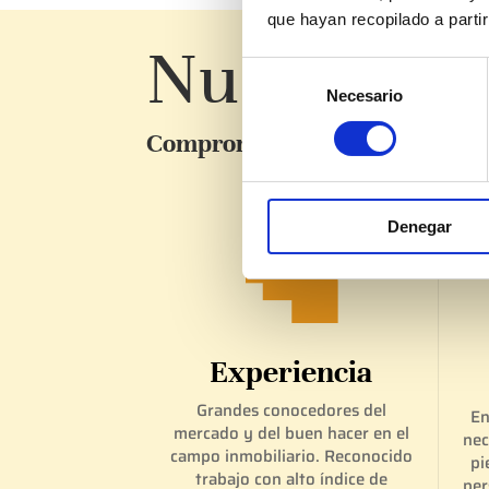
que hayan recopilado a parti
Nuestros V
Selección
Necesario
de
consentimiento
Compromiso – Transparencia – 
Denegar

Experiencia
Grandes conocedores del
En
mercado y del buen hacer en el
nec
campo inmobiliario. Reconocido
pi
trabajo con alto índice de
per