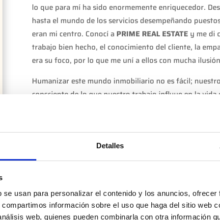
lo que para mí ha sido enormemente enriquecedor. Des
hasta el mundo de los servicios desempeñando puestos
eran mi centro. Conocí a
PRIME REAL ESTATE
y me di c
trabajo bien hecho, el conocimiento del cliente, la emp
era su foco, por lo que me uní a ellos
con mucha ilusió
H
umanizar este mundo inmobiliario no
es fácil
; nuestro
consciente de lo que nuestro trabajo influye en la vida
hay una historia, y formar parte de esas historias nos 
Son historias individuales, historias de pareja, historia
personas. Cada persona es única, es por eso que no vam
Detalles
algo limitado. Desempeñar
un trabajo bien hecho y apo
mis clientes
,
es lo que me mueve
.
s
b se usan para personalizar el contenido y los anuncios, ofrecer
s, compartimos información sobre el uso que haga del sitio web 
 análisis web, quienes pueden combinarla con otra información q