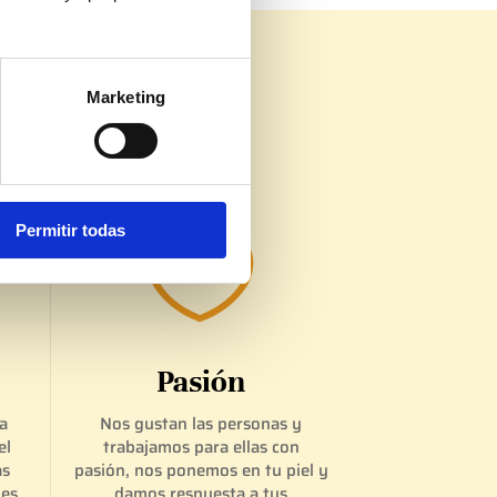
Marketing
dad – Discreción.
Permitir todas

Pasión
a
Nos gustan las personas y
el
trabajamos para ellas con
as
pasión, nos ponemos en tu piel y
des
damos respuesta a tus