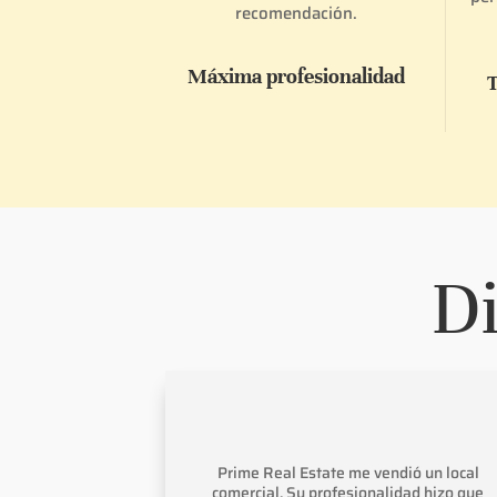
recomendación.
Máxima profesionalidad
T
Di
ia y rigurosa.
Prime Real Estate me vendió un local
e de hasta el
comercial. Su profesionalidad hizo que