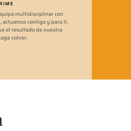
RIME
uipo multidisciplinar con
, actuamos contigo y para tí,
e el resultado de nuestra
haga volver.
a