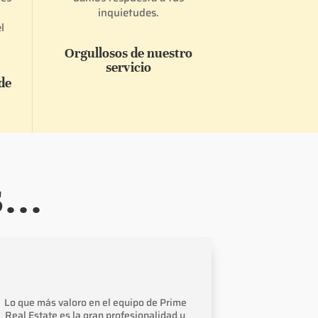
inquietudes.
l
Orgullosos de nuestro
servicio
de
...
Lo que más valoro en el equipo de Prime
La negociació
Real Estate es la gran profesionalidad y
y fueron en