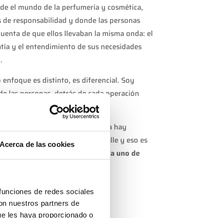
de el mundo de la perfumería y cosmética,
 de responsabilidad y donde las personas
uenta de que ellos llevaban la misma onda: el
atía y el entendimiento de sus necesidades
n
.
 enfoque es distinto, es diferencial. Soy
 de las personas, detrás de cada operación
engrandece.
s de familias, y detrás de cada una hay
os a la masa, trabajamos el detalle y eso es
Acerca de las cookies
rtar experiencias positivas a cada uno de
 funciones de redes sociales
con nuestros partners de
ue les haya proporcionado o