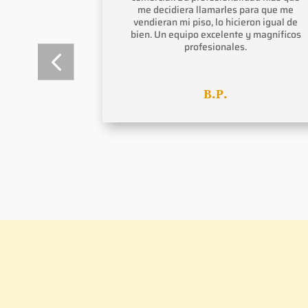
o muy cercano
me decidiera llamarles para que me
n duda volveré
vendieran mi piso, lo hicieron igual de
ndra.
bien. Un equipo excelente y magníficos
profesionales.
B.P.