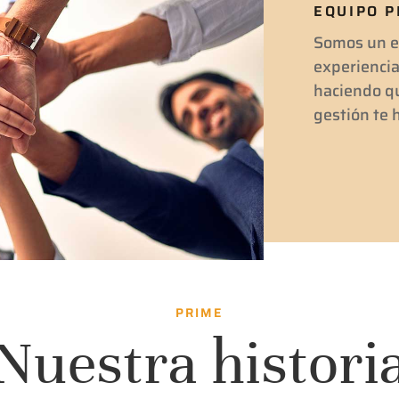
EQUIPO P
Somos un eq
experiencia
haciendo qu
gestión te 
PRIME
Nuestra histori