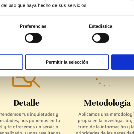
r del uso que haya hecho de sus servicios.
alores
Preferencias
Estadística
Honestidad – Cercanía – Confianza – Seguri
Permitir la selección


Detalle
Metodología
tendemos tus inquietudes y
Aplicamos una metodologí
esidades, nos ponemos en tu
propia en la investigación, 
el y te ofrecemos un servicio
trato de la información y l
sonalizado y unos resultados
prioridades de las necesida