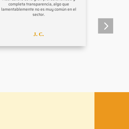
completa transparencia, algo que
Además, inte
lamentablemente no es muy común en el
vendedora 
sector.
estado y con 
Asimismo, un
se desenten
toda la info
J. C.