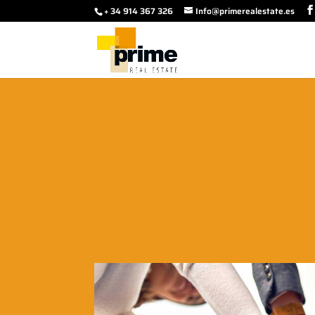
+ 34 914 367 326
Info@primerealestate.es